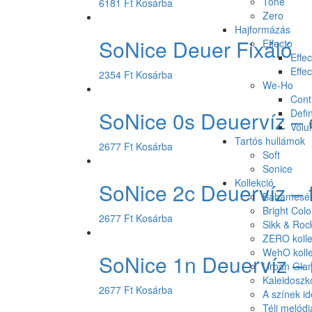
Tone
6181
Ft
Kosárba
Zero
Hajformázás
SoNice Deuer Fixáló
Effecto
Effec
Effec
2354
Ft
Kosárba
We-Ho
Cont
SoNice 0s Deuervíz – 
Defin
Vol
Tartós hullámok
2677
Ft
Kosárba
Soft
Sonice
Kollekció
SoNice 2c Deuervíz – f
Babamesék 
Bright Colo
2677
Ft
Kosárba
Sikk & Roc
ZERO kolle
WehO kolle
SoNice 1n Deuervíz – 
Urban Glam
Kaleidoszk
2677
Ft
Kosárba
A színek id
Téli melódi