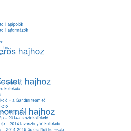
to Hajápolók
to Hajformázók
rol
erős hajhoz
ition
ume
estett hajhoz
– kollekció
rs kollekció
k
kció – a Gandini team-től
kció
normál hajhoz
our kollekció
óp – 2014-es színkollekció
eje – 2014 tavaszi/nyári kollekció
a – 2014-2015-ös őszi/téli kollekció