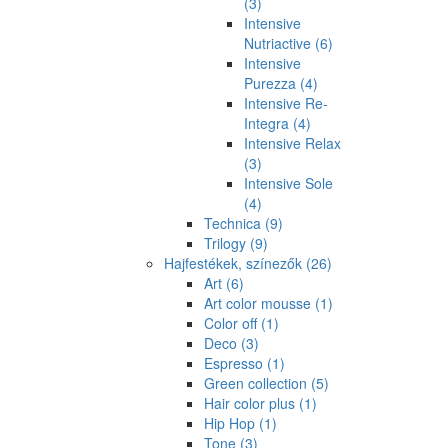
(3)
Intensive
Nutriactive
(6)
Intensive
Purezza
(4)
Intensive Re-
Integra
(4)
Intensive Relax
(3)
Intensive Sole
(4)
Technica
(9)
Trilogy
(9)
Hajfestékek, színezők
(26)
Art
(6)
Art color mousse
(1)
Color off
(1)
Deco
(3)
Espresso
(1)
Green collection
(5)
Hair color plus
(1)
Hip Hop
(1)
Tone
(3)