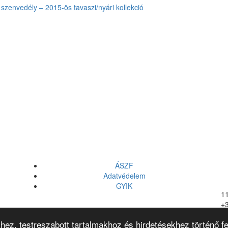
szenvedély – 2015-ös tavaszi/nyári kollekció
ÁSZF
Adatvédelem
GYIK
11
+
vi
hez, testreszabott tartalmakhoz és hirdetésekhez történő f