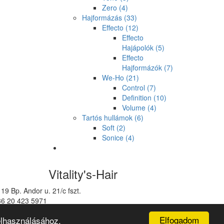
Zero
(4)
Hajformázás
(33)
Effecto
(12)
Effecto
Hajápolók
(5)
Effecto
Hajformázók
(7)
We-Ho
(21)
Control
(7)
Definition
(10)
Volume
(4)
Tartós hullámok
(6)
Soft
(2)
Sonice
(4)
Vitality's-Hair
19 Bp. Andor u. 21/c fszt.
36 20 423 5971
talitys@vitalitys.hu
Elfogadom
elhasználásához.