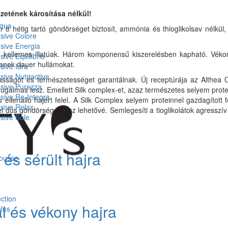
ezetének károsítása nélkül!
Aqua
8 hétig tartó göndörséget biztosít, ammónia és thioglikolsav nélkül
nsive Colore
nsive Energia
 kellemes illatúak. Három komponensű kiszerelésben kapható. Vékony
sive Equilibrio
ítenek dauer hullámokat.
sive Idra
sive Nutriactive
sságot és természetességet garantálnak. Új receptúrája az Althea Of
nsive Purezza
 rugalmas lesz. Emellett Silk complex-et, azaz természetes selyem prote
nsive Re-Integra
 ellenálló hajért felel. A Silk Complex selyem proteinnel gazdagított 
nsive Relax
yel dús göndörséget tesz lehetővé. Semlegesíti a tioglikolátok agresszív
nsive Sole
 és sérült hajra
mousse
ction
l és vékony hajra
plus