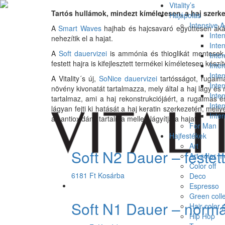
Vitality’s
Tartós hullámok, mindezt kíméletesen, a haj szerk
Hajápolás
Intensive 
A
Smart Waves
hajhab és hajcsavaró együttesen akár 
Inte
nehezítik el a hajat.
Inte
A
Soft dauervizei
is ammónia és thioglikát mentesek,
Inten
festett hajra is kifejlesztett termékei kíméletesen kész
Inten
Inten
A Vitality´s új,
SoNice dauervizei
tartósságot, rugalma
Inte
növény kivonatát tartalmazza, mely által a haj lágy és
Inte
tartalmaz, ami a haj rekonstrukciójáért, a rugalmas és
Inte
lágyan fejti ki hatását a haj keratin szerkezetén, mell
Inte
az antioxidáns tartalma mellett lágyítja a hajat.
For Man
Hajfestékek
Art
Soft N2 Dauer – festett
Art color 
Color off
6181
Ft
Kosárba
Deco
Espresso
Green colle
Soft N1 Dauer – normá
Hair color 
Hip Hop