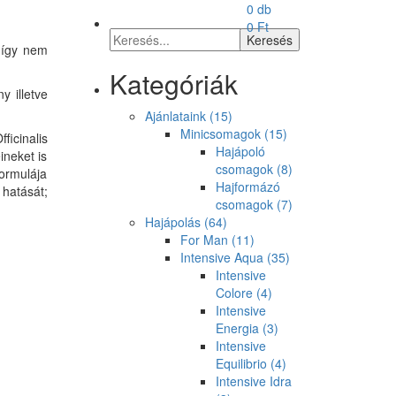
0 db
0
Ft
, így nem
Kategóriák
 illetve
Ajánlataink
(15)
Minicsomagok
(15)
ficinalis
Hajápoló
ineket is
csomagok
(8)
formulája
Hajformázó
 hatását;
csomagok
(7)
Hajápolás
(64)
For Man
(11)
Intensive Aqua
(35)
Intensive
Colore
(4)
Intensive
Energia
(3)
Intensive
Equilibrio
(4)
Intensive Idra