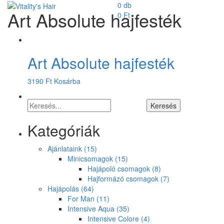
0 db
Art Absolute hajfesték
0
Ft
Art Absolute hajfesték
3190
Ft
Kosárba
Kategóriák
Ajánlataink
(15)
Minicsomagok
(15)
Hajápoló csomagok
(8)
Hajformázó csomagok
(7)
Hajápolás
(64)
For Man
(11)
Intensive Aqua
(35)
Intensive Colore
(4)