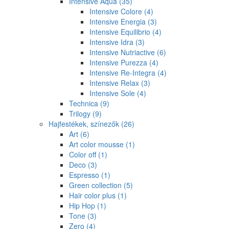
Intensive Aqua
(35)
Intensive Colore
(4)
Intensive Energia
(3)
Intensive Equilibrio
(4)
Intensive Idra
(3)
Intensive Nutriactive
(6)
Intensive Purezza
(4)
Intensive Re-Integra
(4)
Intensive Relax
(3)
Intensive Sole
(4)
Technica
(9)
Trilogy
(9)
Hajfestékek, színezők
(26)
Art
(6)
Art color mousse
(1)
Color off
(1)
Deco
(3)
Espresso
(1)
Green collection
(5)
Hair color plus
(1)
Hip Hop
(1)
Tone
(3)
Zero
(4)