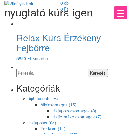
0 db
nyugtató kúra igen
0
Ft
Relax Kúra Érzékeny
Fejbőrre
5850
Ft
Kosárba
Kategóriák
Ajánlataink
(15)
Minicsomagok
(15)
Hajápoló csomagok
(8)
Hajformázó csomagok
(7)
Hajápolás
(64)
For Man
(11)