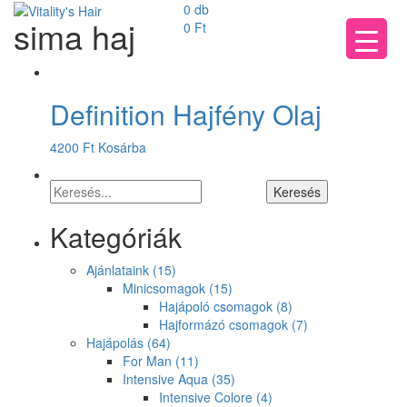
0 db
sima haj
0
Ft
Definition Hajfény Olaj
4200
Ft
Kosárba
Kategóriák
Ajánlataink
(15)
Minicsomagok
(15)
Hajápoló csomagok
(8)
Hajformázó csomagok
(7)
Hajápolás
(64)
For Man
(11)
Intensive Aqua
(35)
Intensive Colore
(4)