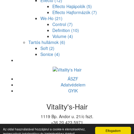
Effecto
(12)
Effecto Hajápolók
(5)
Effecto Hajformázók
(7)
We-Ho
(21)
Control
(7)
Definition
(10)
Volume
(4)
Tartós hullámok
(6)
Soft
(2)
Sonice
(4)
ÁSZF
Adatvédelem
GYIK
Vitality's-Hair
1119 Bp. Andor u. 21/c fszt.
+36 20 423 5971
vitalitys@vitalitys.hu
Az oldal használatával hozzájárul a cookie-k elemzésekhez,
Elfogadom
testreszabott tartalmakhoz és hirdetésekhez történő