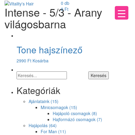
0 db
Intense - 5/3 - Arany
0
Ft
világosbarna
Tone hajszínező
2990
Ft
Kosárba
Kategóriák
Ajánlataink
(15)
Minicsomagok
(15)
Hajápoló csomagok
(8)
Hajformázó csomagok
(7)
Hajápolás
(64)
For Man
(11)