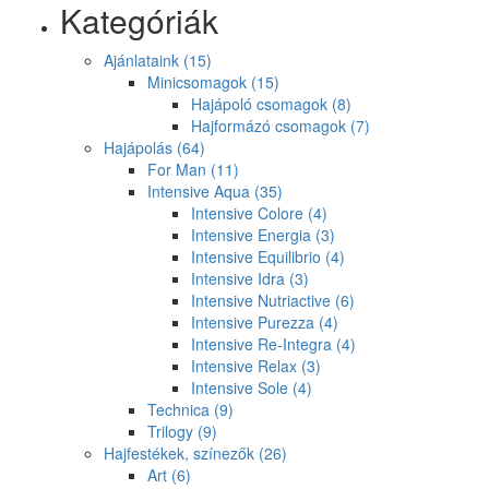
Kategóriák
Ajánlataink
(15)
Minicsomagok
(15)
Hajápoló csomagok
(8)
Hajformázó csomagok
(7)
Hajápolás
(64)
For Man
(11)
Intensive Aqua
(35)
Intensive Colore
(4)
Intensive Energia
(3)
Intensive Equilibrio
(4)
Intensive Idra
(3)
Intensive Nutriactive
(6)
Intensive Purezza
(4)
Intensive Re-Integra
(4)
Intensive Relax
(3)
Intensive Sole
(4)
Technica
(9)
Trilogy
(9)
Hajfestékek, színezők
(26)
Art
(6)