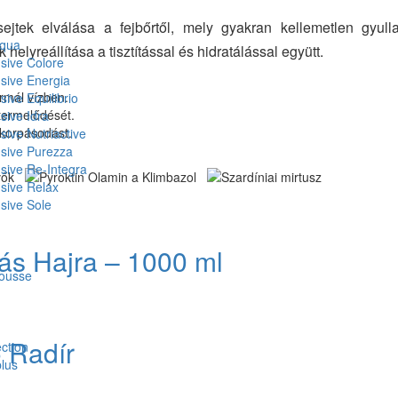
tek elválása a fejbőrtől, mely gyakran kellemetlen gyulla
Aqua
helyreállítása a tisztítással és hidratálással együtt.
nsive Colore
nsive Energia
rmál vízben.
sive Equilibrio
atermelődését.
sive Idra
 korpásodást.
sive Nutriactive
nsive Purezza
nsive Re-Integra
nsive Relax
nsive Sole
s Hajra – 1000 ml
mousse
ó Radír
ction
plus