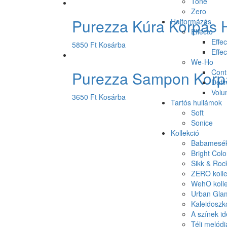
Tone
Zero
Purezza Kúra Korpás 
Hajformázás
Effecto
Effec
5850
Ft
Kosárba
Effec
We-Ho
Cont
Purezza Sampon Korpá
Defin
Vol
3650
Ft
Kosárba
Tartós hullámok
Soft
Sonice
Kollekció
Babamesék 
Bright Colo
Sikk & Roc
ZERO kolle
WehO kolle
Urban Glam
Kaleidoszk
A színek id
Téli melódi