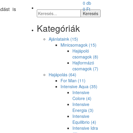
0 db
dást is
0
Ft
Kategóriák
Ajánlataink
(15)
Minicsomagok
(15)
Hajápoló
csomagok
(8)
Hajformázó
csomagok
(7)
Hajápolás
(64)
For Man
(11)
Intensive Aqua
(35)
Intensive
Colore
(4)
Intensive
Energia
(3)
Intensive
Equilibrio
(4)
Intensive Idra