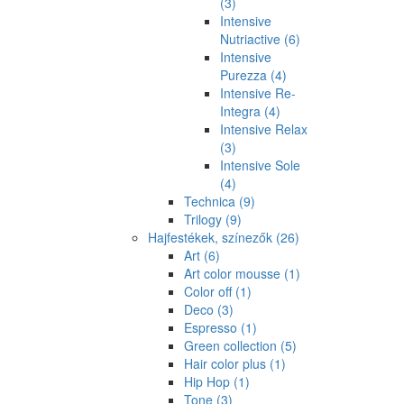
(3)
Intensive
Nutriactive
(6)
Intensive
Purezza
(4)
Intensive Re-
Integra
(4)
Intensive Relax
(3)
Intensive Sole
(4)
Technica
(9)
Trilogy
(9)
Hajfestékek, színezők
(26)
Art
(6)
Art color mousse
(1)
Color off
(1)
Deco
(3)
Espresso
(1)
Green collection
(5)
Hair color plus
(1)
Hip Hop
(1)
Tone
(3)