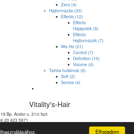
Zero
(4)
Hajformázás
(33)
Effecto
(12)
Effecto
Hajápolók
(5)
Effecto
Hajformázók
(7)
We-Ho
(21)
Control
(7)
Definition
(10)
Volume
(4)
Tartós hullámok
(6)
Soft
(2)
Sonice
(4)
Vitality's-Hair
19 Bp. Andor u. 21/c fszt.
36 20 423 5971
talitys@vitalitys.hu
Elfogadom
elhasználásához.