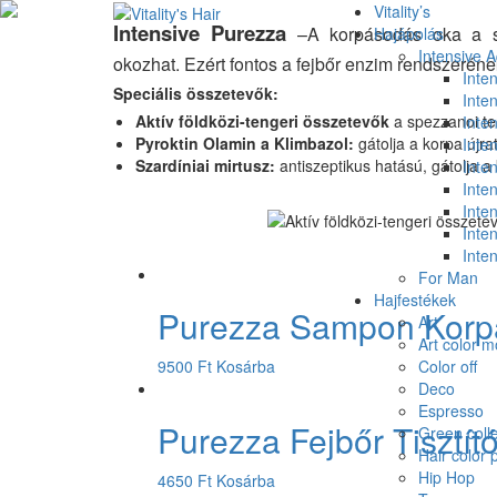
Vitality’s
Intensive Purezza
–A korpásodás oka a sej
Hajápolás
Intensive 
okozhat. Ezért fontos a fejbőr enzim rendszerének 
Inte
Speciális összetevők:
Inte
Aktív földközi-tengeri összetevők
a spezzanoi te
Inten
Pyroktin Olamin a Klimbazol:
gátolja a korpa újr
Inten
Szardíniai mirtusz:
antiszeptikus hatású, gátolja a
Inten
Inte
Inte
Inte
Inte
For Man
Hajfestékek
Purezza Sampon Korpá
Art
Art color 
9500
Ft
Kosárba
Color off
Deco
Espresso
Purezza Fejbőr Tisztít
Green colle
Hair color 
Hip Hop
4650
Ft
Kosárba