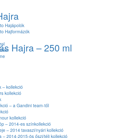
Hajra
to Hajápolók
to Hajformázók
rol
s Hajra – 250 ml
ition
ume
– kollekció
rs kollekció
k
kció – a Gandini team-től
kció
our kollekció
óp – 2014-es színkollekció
eje – 2014 tavaszi/nyári kollekció
a – 2014-2015-ös őszi/téli kollekció