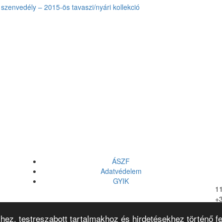
szenvedély – 2015-ös tavaszi/nyári kollekció
ÁSZF
Adatvédelem
GYIK
11
+
vi
hez, testreszabott tartalmakhoz és hirdetésekhez történő f