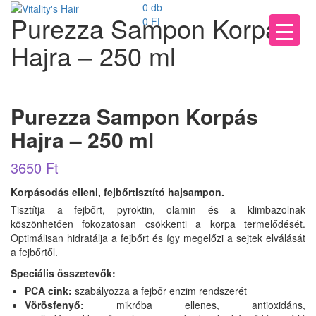
0 db
Purezza Sampon Korpás
0
Ft
Hajra – 250 ml
Purezza Sampon Korpás
Hajra – 250 ml
3650
Ft
Korpásodás elleni, fejbőrtisztító hajsampon.
Tisztítja a fejbőrt, pyroktin, olamin és a klimbazolnak
köszönhetően fokozatosan csökkenti a korpa termelődését.
Optimálisan hidratálja a fejbőrt és így megelőzi a sejtek elválását
a fejbőrtől.
Speciális összetevők:
PCA cink:
szabályozza a fejbőr enzim rendszerét
Vörösfenyő:
mikróba ellenes, antioxidáns,