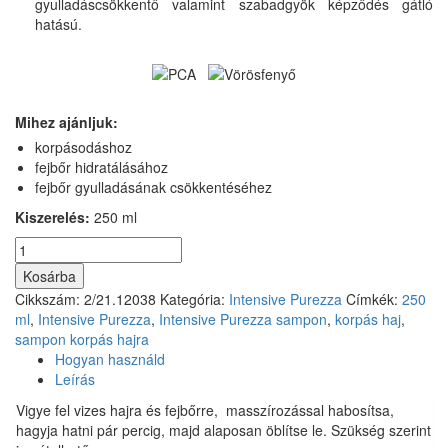
gyulladáscsökkentő valamint szabadgyök képződés gátló
hatású.
Mihez ajánljuk:
korpásodáshoz
fejbőr hidratálásához
fejbőr gyulladásának csökkentéséhez
Kiszerelés:
250 ml
Purezza
Sampon
Kosárba
Korpás
Cikkszám:
2/21.12038
Kategória:
Intensive Purezza
Címkék:
250
Hajra
ml
,
Intensive Purezza
,
Intensive Purezza sampon
,
korpás haj
,
–
sampon korpás hajra
250
Hogyan használd
ml
Leírás
mennyiség
Vigye fel vizes hajra és fejbőrre, masszírozással habosítsa,
hagyja hatni pár percig, majd alaposan öblítse le. Szükség szerint