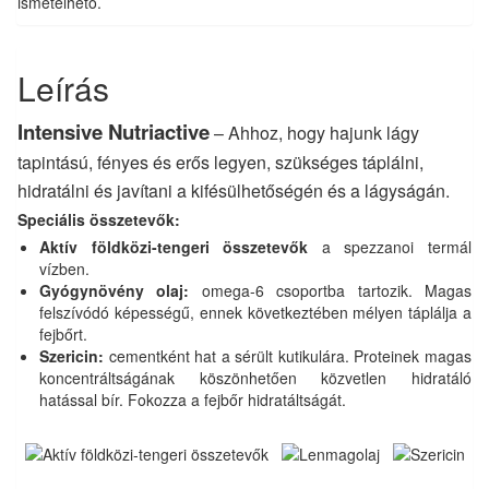
ismételhető.
Leírás
Intensive Nutriactive
– Ahhoz, hogy hajunk lágy
tapintású, fényes és erős legyen, szükséges táplálni,
hidratálni és javítani a kifésülhetőségén és a lágyságán.
Speciális összetevők:
Aktív földközi-tengeri összetevők
a spezzanoi termál
vízben.
Gyógynövény olaj:
omega-6 csoportba tartozik. Magas
felszívódó képességű, ennek következtében mélyen táplálja a
fejbőrt.
Szericin:
cementként hat a sérült kutikulára. Proteinek magas
koncentráltságának köszönhetően közvetlen hidratáló
hatással bír. Fokozza a fejbőr hidratáltságát.