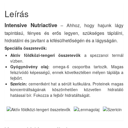
Leírás
Intensive Nutriactive
– Ahhoz, hogy hajunk lágy
tapintású, fényes és erős legyen, szükséges táplálni,
hidratálni és javítani a kifésülhetőségén és a lágyságán.
Speciális összetevők:
Aktív földközi-tengeri összetevők
a spezzanoi termál
vízben.
Gyógynövény olaj:
omega-6 csoportba tartozik. Magas
felszívódó képességű, ennek következtében mélyen táplálja a
fejbőrt.
Szericin:
cementként hat a sérült kutikulára. Proteinek magas
koncentráltságának köszönhetően közvetlen hidratáló
hatással bír. Fokozza a fejbőr hidratáltságát.