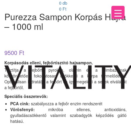
0 db
0
Ft
Purezza Sampon Korpás Hajra
– 1000 ml
9500
Ft
Korpásodás elleni, fejbőrtisztító hajsampon.
Tisztítja a fejbőrt, pyroktin, olamin és a klimbazolnak
köszönhetően fokozatosan csökkenti a korpa termelődését.
Optimálisan hidratálja a fejbőrt és így megelőzi a sejtek elválását
a fejbőrtől.
Speciális összetevők:
PCA cink:
szabályozza a fejbőr enzim rendszerét
Vörösfenyő:
mikróba ellenes, antioxidáns,
gyulladáscsökkentő valamint szabadgyök képződés gátló
hatású.