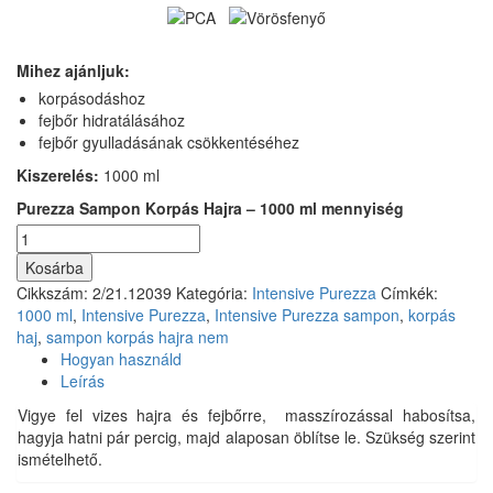
Mihez ajánljuk:
korpásodáshoz
fejbőr hidratálásához
fejbőr gyulladásának csökkentéséhez
Kiszerelés:
1000 ml
Purezza Sampon Korpás Hajra – 1000 ml mennyiség
Kosárba
Cikkszám:
2/21.12039
Kategória:
Intensive Purezza
Címkék:
1000 ml
,
Intensive Purezza
,
Intensive Purezza sampon
,
korpás
haj
,
sampon korpás hajra nem
Hogyan használd
Leírás
Vigye fel vizes hajra és fejbőrre, masszírozással habosítsa,
hagyja hatni pár percig, majd alaposan öblítse le. Szükség szerint
ismételhető.