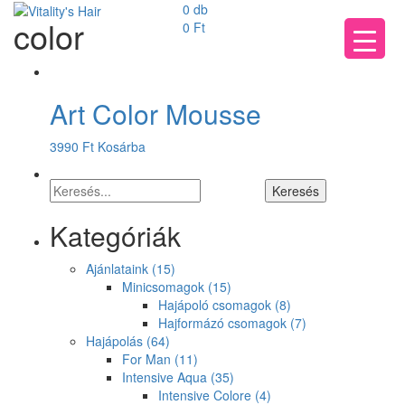
0 db
color
0
Ft
Art Color Mousse
3990
Ft
Kosárba
Kategóriák
Ajánlataink
(15)
Minicsomagok
(15)
Hajápoló csomagok
(8)
Hajformázó csomagok
(7)
Hajápolás
(64)
For Man
(11)
Intensive Aqua
(35)
Intensive Colore
(4)