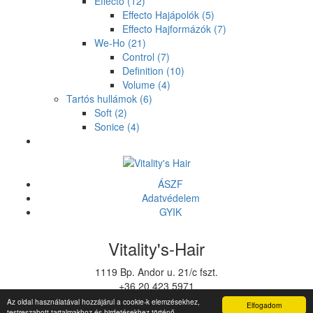
Effecto
(12)
Effecto Hajápolók
(5)
Effecto Hajformázók
(7)
We-Ho
(21)
Control
(7)
Definition
(10)
Volume
(4)
Tartós hullámok
(6)
Soft
(2)
Sonice
(4)
ÁSZF
Adatvédelem
GYIK
Vitality's-Hair
1119 Bp. Andor u. 21/c fszt.
+36 20 423 5971
vitalitys@vitalitys.hu
Az oldal használatával hozzájárul a cookie-k elemzésekhez,
Elfogadom
testreszabott tartalmakhoz és hirdetésekhez történő