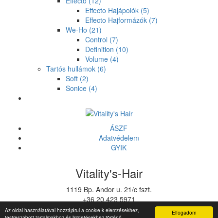
Effecto
(12)
Effecto Hajápolók
(5)
Effecto Hajformázók
(7)
We-Ho
(21)
Control
(7)
Definition
(10)
Volume
(4)
Tartós hullámok
(6)
Soft
(2)
Sonice
(4)
ÁSZF
Adatvédelem
GYIK
Vitality's-Hair
1119 Bp. Andor u. 21/c fszt.
+36 20 423 5971
vitalitys@vitalitys.hu
Az oldal használatával hozzájárul a cookie-k elemzésekhez,
Elfogadom
testreszabott tartalmakhoz és hirdetésekhez történő