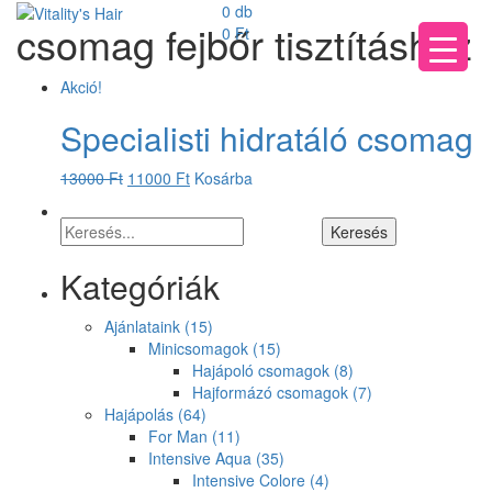
0 db
csomag fejbőr tisztításhoz
0
Ft
Akció!
Specialisti hidratáló csomag
13000
Ft
11000
Ft
Kosárba
Kategóriák
Ajánlataink
(15)
Minicsomagok
(15)
Hajápoló csomagok
(8)
Hajformázó csomagok
(7)
Hajápolás
(64)
For Man
(11)
Intensive Aqua
(35)
Intensive Colore
(4)