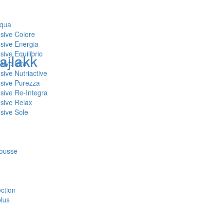
Aqua
nsive Colore
nsive Energia
sive Equilibrio
ajlakk
sive Idra
sive Nutriactive
nsive Purezza
nsive Re-Integra
nsive Relax
nsive Sole
mousse
ction
plus