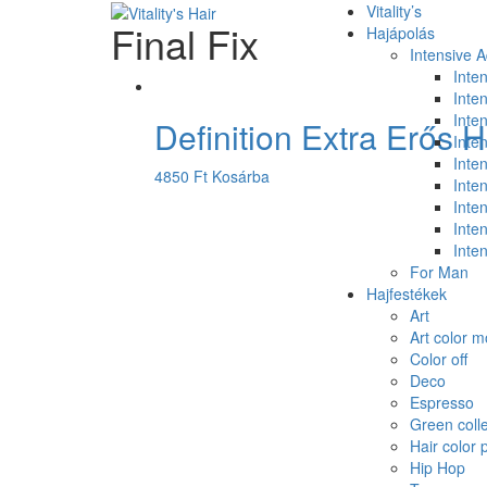
Vitality’s
Final Fix
Hajápolás
Intensive 
Inte
Inte
Inten
Definition Extra Erős H
Inten
Inten
4850
Ft
Kosárba
Inte
Inte
Inte
Inte
For Man
Hajfestékek
Art
Art color 
Color off
Deco
Espresso
Green colle
Hair color 
Hip Hop