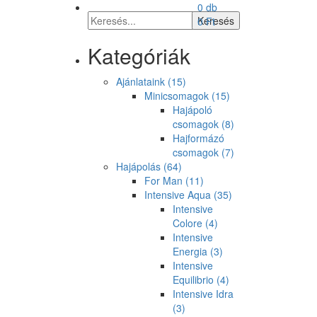
0 db
0
Ft
Kategóriák
Ajánlataink
(15)
Minicsomagok
(15)
Hajápoló
csomagok
(8)
Hajformázó
csomagok
(7)
Hajápolás
(64)
For Man
(11)
Intensive Aqua
(35)
Intensive
Colore
(4)
Intensive
Energia
(3)
Intensive
Equilibrio
(4)
Intensive Idra
(3)