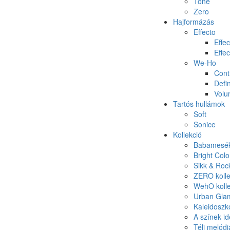
Tone
Zero
Hajformázás
Effecto
Effec
Effec
We-Ho
Cont
Defin
Vol
Tartós hullámok
Soft
Sonice
Kollekció
Babamesék 
Bright Colo
Sikk & Roc
ZERO kolle
WehO kolle
Urban Glam
Kaleidoszk
A színek id
Téli melódi