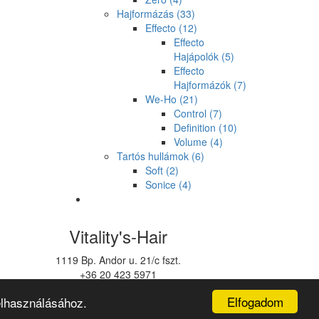
Hajformázás
(33)
Effecto
(12)
Effecto
Hajápolók
(5)
Effecto
Hajformázók
(7)
We-Ho
(21)
Control
(7)
Definition
(10)
Volume
(4)
Tartós hullámok
(6)
Soft
(2)
Sonice
(4)
Vitality's-Hair
1119 Bp. Andor u. 21/c fszt.
+36 20 423 5971
vitalitys@vitalitys.hu
Elfogadom
elhasználásához.