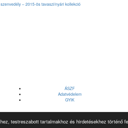
szenvedély – 2015-ös tavaszi/nyári kollekció
ÁSZF
Adatvédelem
GYIK
hez, testreszabott tartalmakhoz és hirdetésekhez történő f
© 2026
Vitality's Hair
Minden jog fenntartva!