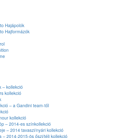
to Hajápolók
to Hajformázók
rol
ition
ume
– kollekció
rs kollekció
k
kció – a Gandini team-től
kció
our kollekció
óp – 2014-es színkollekció
eje – 2014 tavaszi/nyári kollekció
a – 2014-2015-ös őszi/téli kollekció