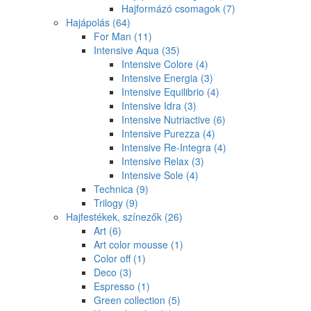
Hajformázó csomagok
(7)
Hajápolás
(64)
For Man
(11)
Intensive Aqua
(35)
Intensive Colore
(4)
Intensive Energia
(3)
Intensive Equilibrio
(4)
Intensive Idra
(3)
Intensive Nutriactive
(6)
Intensive Purezza
(4)
Intensive Re-Integra
(4)
Intensive Relax
(3)
Intensive Sole
(4)
Technica
(9)
Trilogy
(9)
Hajfestékek, színezők
(26)
Art
(6)
Art color mousse
(1)
Color off
(1)
Deco
(3)
Espresso
(1)
Green collection
(5)