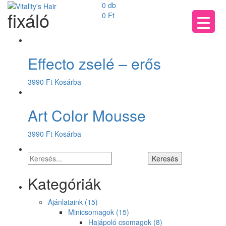
0 db
fixáló
0
Ft
Effecto zselé – erős
3990
Ft
Kosárba
Art Color Mousse
3990
Ft
Kosárba
Kategóriák
Ajánlataink
(15)
Minicsomagok
(15)
Hajápoló csomagok
(8)