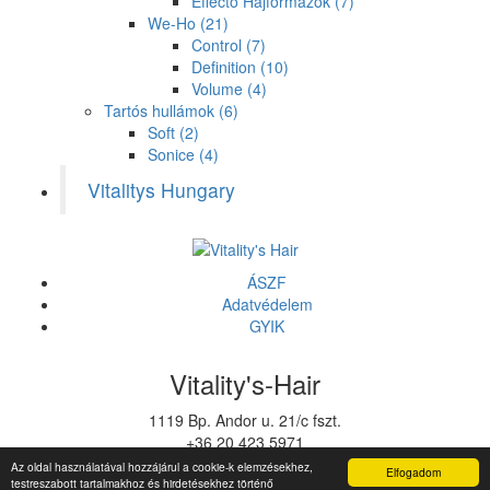
Effecto Hajformázók
(7)
We-Ho
(21)
Control
(7)
Definition
(10)
Volume
(4)
Tartós hullámok
(6)
Soft
(2)
Sonice
(4)
Vitalitys Hungary
ÁSZF
Adatvédelem
GYIK
Vitality's-Hair
1119 Bp. Andor u. 21/c fszt.
+36 20 423 5971
vitalitys@vitalitys.hu
Az oldal használatával hozzájárul a cookie-k elemzésekhez,
Elfogadom
testreszabott tartalmakhoz és hirdetésekhez történő