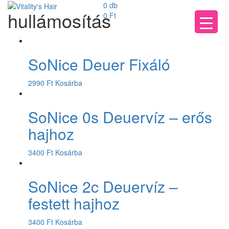
0 db
hullámosítás
0
Ft
SoNice Deuer Fixáló
2990
Ft
Kosárba
SoNice 0s Deuervíz – erős
hajhoz
3400
Ft
Kosárba
SoNice 2c Deuervíz –
festett hajhoz
3400
Ft
Kosárba