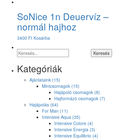
SoNice 1n Deuervíz –
normál hajhoz
3400
Ft
Kosárba
Kategóriák
Ajánlataink
(15)
Minicsomagok
(15)
Hajápoló csomagok
(8)
Hajformázó csomagok
(7)
Hajápolás
(64)
For Man
(11)
Intensive Aqua
(35)
Intensive Colore
(4)
Intensive Energia
(3)
Intensive Equilibrio
(4)