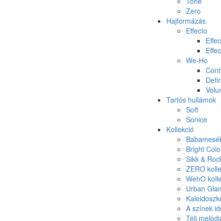
Tone
Zero
Hajformázás
Effecto
Effec
Effec
We-Ho
Cont
Defin
Vol
Tartós hullámok
Soft
Sonice
Kollekció
Babamesék 
Bright Colo
Sikk & Roc
ZERO kolle
WehO kolle
Urban Glam
Kaleidoszk
A színek id
Téli melódi