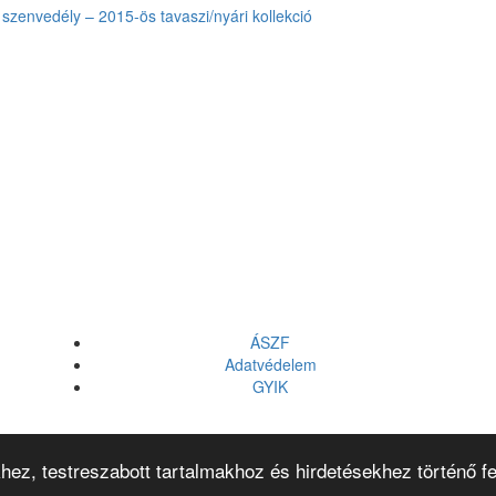
szenvedély – 2015-ös tavaszi/nyári kollekció
ÁSZF
Adatvédelem
GYIK
hez, testreszabott tartalmakhoz és hirdetésekhez történő f
© 2026
Vitality's Hair
Minden jog fenntartva!