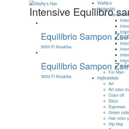
Vitality’s
Intensive Equilibro 
Hajápolás
Intensive 
Inte
Inte
Inten
Equilibrio Sampon Zsí
Inten
Inten
9500
Ft
Kosárba
Inte
Inte
Inte
Equilibrio Sampon Zsí
Inte
For Man
3650
Ft
Kosárba
Hajfestékek
Art
Art color 
Color off
Deco
Espresso
Green colle
Hair color 
Hip Hop