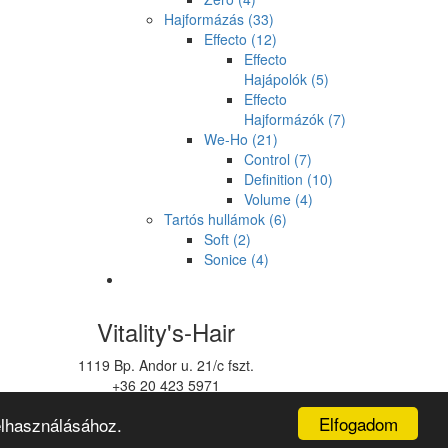
Hajformázás
(33)
Effecto
(12)
Effecto
Hajápolók
(5)
Effecto
Hajformázók
(7)
We-Ho
(21)
Control
(7)
Definition
(10)
Volume
(4)
Tartós hullámok
(6)
Soft
(2)
Sonice
(4)
Vitality's-Hair
1119 Bp. Andor u. 21/c fszt.
+36 20 423 5971
vitalitys@vitalitys.hu
Elfogadom
elhasználásához.