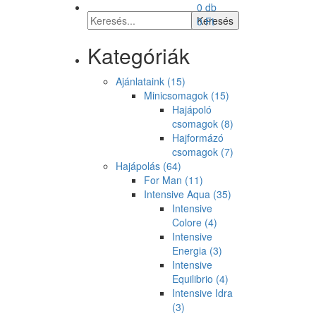
0 db
0
Ft
Kategóriák
Ajánlataink
(15)
Minicsomagok
(15)
Hajápoló
csomagok
(8)
Hajformázó
csomagok
(7)
Hajápolás
(64)
For Man
(11)
Intensive Aqua
(35)
Intensive
Colore
(4)
Intensive
Energia
(3)
Intensive
Equilibrio
(4)
Intensive Idra
(3)