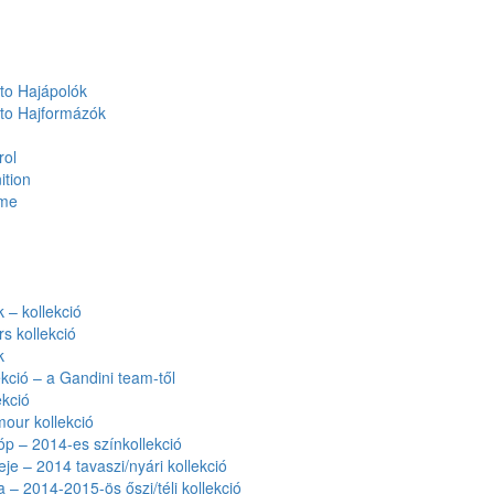
to Hajápolók
to Hajformázók
rol
ition
ume
– kollekció
rs kollekció
k
kció – a Gandini team-től
kció
our kollekció
óp – 2014-es színkollekció
eje – 2014 tavaszi/nyári kollekció
a – 2014-2015-ös őszi/téli kollekció