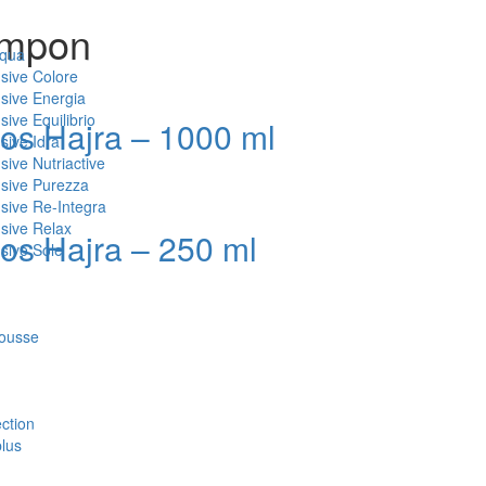
sampon
Aqua
nsive Colore
nsive Energia
sive Equilibrio
ros Hajra – 1000 ml
sive Idra
sive Nutriactive
nsive Purezza
nsive Re-Integra
nsive Relax
ros Hajra – 250 ml
nsive Sole
mousse
ction
plus