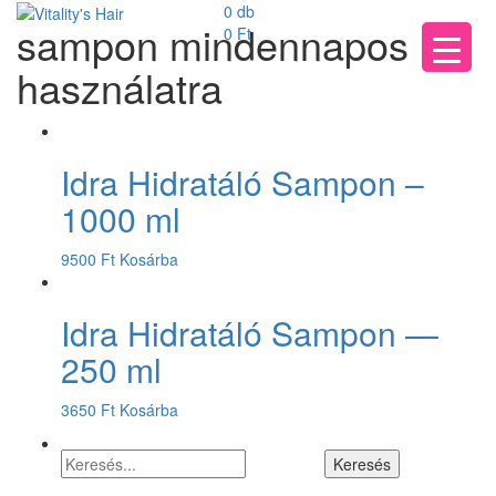
0 db
sampon mindennapos
0
Ft
használatra
Idra Hidratáló Sampon –
1000 ml
9500
Ft
Kosárba
Idra Hidratáló Sampon —
250 ml
3650
Ft
Kosárba