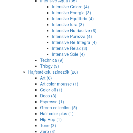
Intensive Aqua
(35)
Intensive Colore
(4)
Intensive Energia
(3)
Intensive Equilibrio
(4)
Intensive Idra
(3)
Intensive Nutriactive
(6)
Intensive Purezza
(4)
Intensive Re-Integra
(4)
Intensive Relax
(3)
Intensive Sole
(4)
Technica
(9)
Trilogy
(9)
Hajfestékek, színezők
(26)
Art
(6)
Art color mousse
(1)
Color off
(1)
Deco
(3)
Espresso
(1)
Green collection
(5)
Hair color plus
(1)
Hip Hop
(1)
Tone
(3)
Zero
(4)