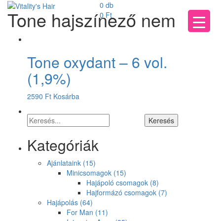
0 db
Tone hajszínező nem
0
Ft
Tone oxydant – 6 vol.
(1,9%)
2590
Ft
Kosárba
Kategóriák
Ajánlataink
(15)
Minicsomagok
(15)
Hajápoló csomagok
(8)
Hajformázó csomagok
(7)
Hajápolás
(64)
For Man
(11)