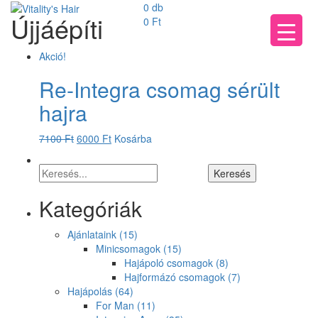
0 db
Újjáépíti
0
Ft
Akció!
Re-Integra csomag sérült
hajra
7100
Ft
6000
Ft
Kosárba
Kategóriák
Ajánlataink
(15)
Minicsomagok
(15)
Hajápoló csomagok
(8)
Hajformázó csomagok
(7)
Hajápolás
(64)
For Man
(11)