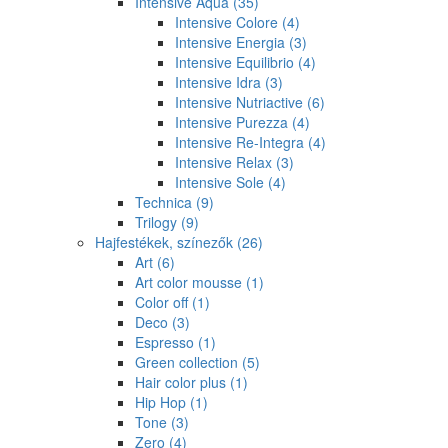
Intensive Aqua
(35)
Intensive Colore
(4)
Intensive Energia
(3)
Intensive Equilibrio
(4)
Intensive Idra
(3)
Intensive Nutriactive
(6)
Intensive Purezza
(4)
Intensive Re-Integra
(4)
Intensive Relax
(3)
Intensive Sole
(4)
Technica
(9)
Trilogy
(9)
Hajfestékek, színezők
(26)
Art
(6)
Art color mousse
(1)
Color off
(1)
Deco
(3)
Espresso
(1)
Green collection
(5)
Hair color plus
(1)
Hip Hop
(1)
Tone
(3)
Zero
(4)