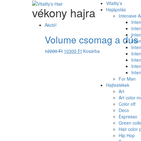
Vitality’s
vékony hajra
Hajápolás
Intensive 
Inte
Akció!
Inte
Inten
Volume csomag a dús 
Inten
Inten
12200
Ft
10300
Ft
Kosárba
Inte
Inte
Inte
Inte
For Man
Hajfestékek
Art
Art color 
Color off
Deco
Espresso
Green colle
Hair color 
Hip Hop