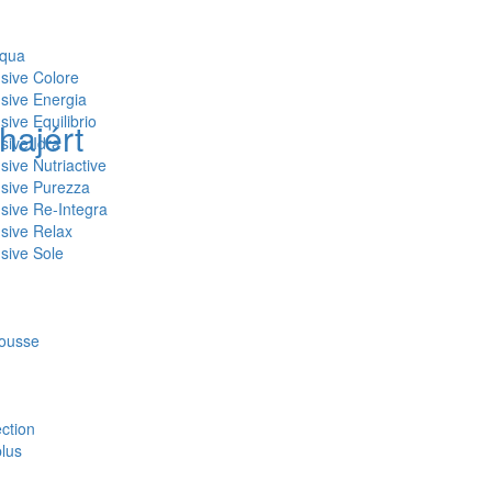
Aqua
nsive Colore
nsive Energia
sive Equilibrio
hajért
sive Idra
sive Nutriactive
nsive Purezza
nsive Re-Integra
nsive Relax
nsive Sole
mousse
ction
plus