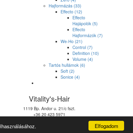
Hajformázás
(33)
Effecto
(12)
Effecto
Hajápolók
(5)
Effecto
Hajformázók
(7)
We-Ho
(21)
Control
(7)
Definition
(10)
Volume
(4)
Tartós hullámok
(6)
Soft
(2)
Sonice
(4)
Vitality's-Hair
1119 Bp. Andor u. 21/c fszt.
+36 20 423 5971
vitalitys@vitalitys.hu
Elfogadom
elhasználásához.