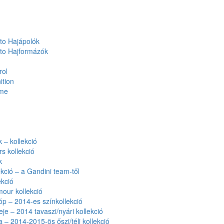
to Hajápolók
to Hajformázók
rol
ition
ume
– kollekció
rs kollekció
k
kció – a Gandini team-től
kció
our kollekció
óp – 2014-es színkollekció
eje – 2014 tavaszi/nyári kollekció
a – 2014-2015-ös őszi/téli kollekció