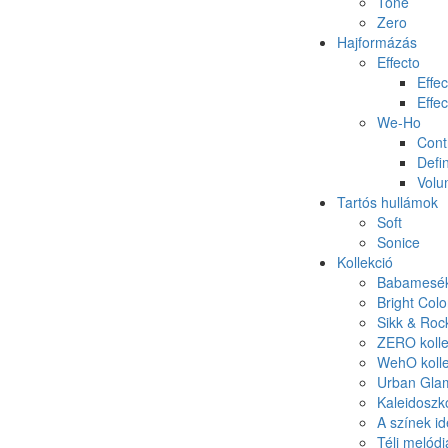
Tone
Zero
Hajformázás
Effecto
Effec
Effec
We-Ho
Cont
Defin
Vol
Tartós hullámok
Soft
Sonice
Kollekció
Babamesék 
Bright Colo
Sikk & Roc
ZERO kolle
WehO kolle
Urban Glam
Kaleidoszk
A színek id
Téli melódi