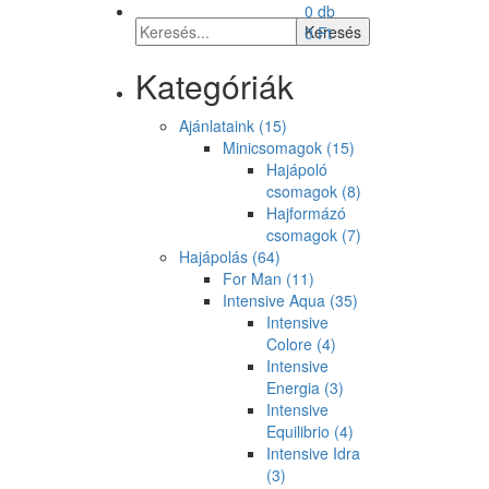
0 db
0
Ft
Kategóriák
Ajánlataink
(15)
Minicsomagok
(15)
Hajápoló
csomagok
(8)
Hajformázó
csomagok
(7)
Hajápolás
(64)
For Man
(11)
Intensive Aqua
(35)
Intensive
Colore
(4)
Intensive
Energia
(3)
Intensive
Equilibrio
(4)
Intensive Idra
(3)