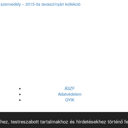
szenvedély – 2015-ös tavaszi/nyári kollekció
ÁSZF
Adatvédelem
GYIK
hez, testreszabott tartalmakhoz és hirdetésekhez történő f
© 2026
Vitality's Hair
Minden jog fenntartva!