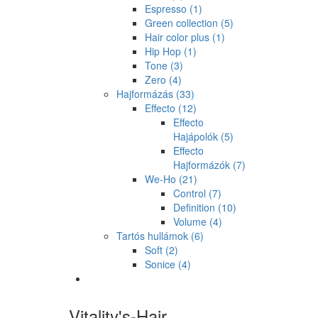
Espresso
(1)
Green collection
(5)
Hair color plus
(1)
Hip Hop
(1)
Tone
(3)
Zero
(4)
Hajformázás
(33)
Effecto
(12)
Effecto
Hajápolók
(5)
Effecto
Hajformázók
(7)
We-Ho
(21)
Control
(7)
Definition
(10)
Volume
(4)
Tartós hullámok
(6)
Soft
(2)
Sonice
(4)
Vitality's-Hair