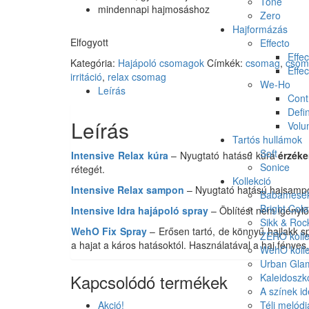
Tone
mindennapi hajmosáshoz
Zero
Hajformázás
Elfogyott
Effecto
Effec
Kategória:
Hajápoló csomagok
Címkék:
csomag
,
csom
Effec
irritáció
,
relax csomag
We-Ho
Leírás
Cont
Defin
Leírás
Vol
Tartós hullámok
Soft
Intensive Relax kúra
– Nyugtató hatású kúra
érzéke
Sonice
rétegét.
Kollekció
Intensive Relax sampon
– Nyugtató hatású hajsam
Babamesék 
Bright Colo
Intensive Idra hajápoló spray
– Öblítést nem igényl
Sikk & Roc
WehO Fix Spray
– Erősen tartó, de könnyű hajlakk s
ZERO kolle
a hajat a káros hatásoktól. Használatával a haj fényes
WehO kolle
Urban Glam
Kapcsolódó termékek
Kaleidoszk
A színek id
Akció!
Téli melódi