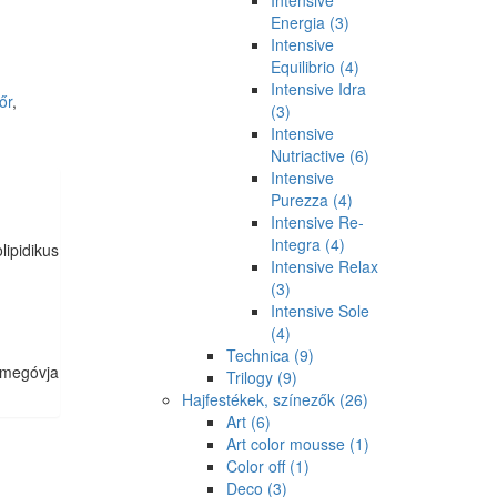
Intensive
Energia
(3)
Intensive
Equilibrio
(4)
Intensive Idra
őr
,
(3)
Intensive
Nutriactive
(6)
Intensive
Purezza
(4)
Intensive Re-
Integra
(4)
lipidikus
Intensive Relax
(3)
Intensive Sole
(4)
Technica
(9)
 megóvja
Trilogy
(9)
Hajfestékek, színezők
(26)
Art
(6)
Art color mousse
(1)
Color off
(1)
Deco
(3)