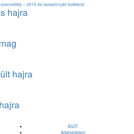
szenvedély – 2015-ös tavaszi/nyári kollekció
s hajra
omag
lt hajra
hajra
ÁSZF
Adatvédelem