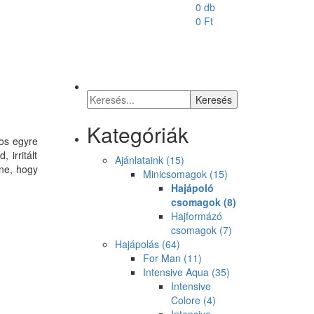
0 db
0
Ft
Kategóriák
os egyre
 irritált
Ajánlataink
(15)
nne, hogy
Minicsomagok
(15)
Hajápoló
csomagok
(8)
Hajformázó
csomagok
(7)
Hajápolás
(64)
For Man
(11)
Intensive Aqua
(35)
Intensive
Colore
(4)