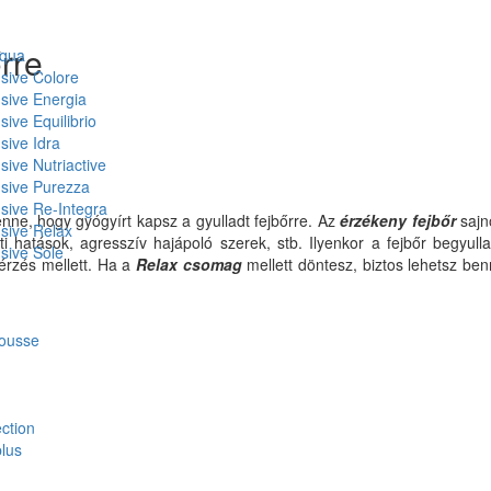
őrre
Aqua
nsive Colore
nsive Energia
sive Equilibrio
sive Idra
sive Nutriactive
nsive Purezza
nsive Re-Integra
enne, hogy gyógyírt kapsz a gyulladt fejbőrre. Az
érzékeny fejbőr
sajn
nsive Relax
 hatások, agresszív hajápoló szerek, stb. Ilyenkor a fejbőr begyullad,
nsive Sole
 érzés mellett. Ha a
Relax csomag
mellett döntesz, biztos lehetsz be
mousse
ction
plus