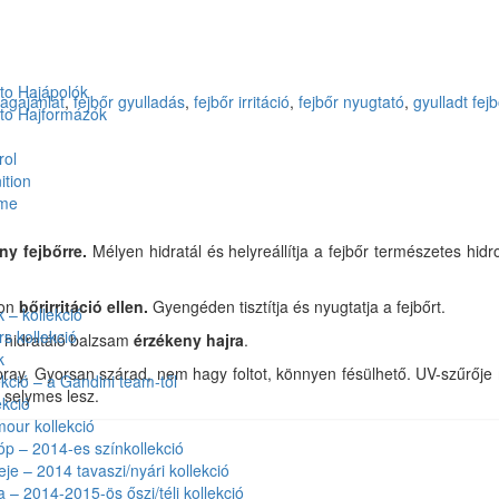
to Hajápolók
agajánlat
,
fejbőr gyulladás
,
fejbőr irritáció
,
fejbőr nyugtató
,
gyulladt fejb
to Hajformázók
rol
ition
ume
ny fejbőrre.
Mélyen hidratál és helyreállítja a fejbőr természetes hidro
pon
bőrirritáció ellen.
Gyengéden tisztítja és nyugtatja a fejbőrt.
– kollekció
rs kollekció
ő hidratáló balzsam
érzékeny hajra
.
k
pray. Gyorsan szárad, nem hagy foltot, könnyen fésülhető. UV-szűrője
kció – a Gandini team-től
, selymes lesz.
kció
our kollekció
óp – 2014-es színkollekció
eje – 2014 tavaszi/nyári kollekció
a – 2014-2015-ös őszi/téli kollekció