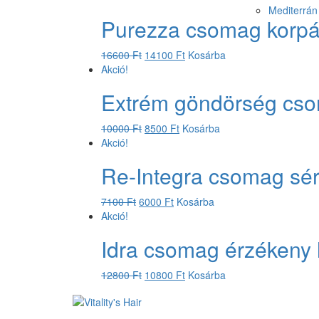
Mediterrán 
Purezza csomag korpá
16600
Ft
14100
Ft
Kosárba
Akció!
Extrém göndörség cs
10000
Ft
8500
Ft
Kosárba
Akció!
Re-Integra csomag sérü
7100
Ft
6000
Ft
Kosárba
Akció!
Idra csomag érzékeny 
12800
Ft
10800
Ft
Kosárba