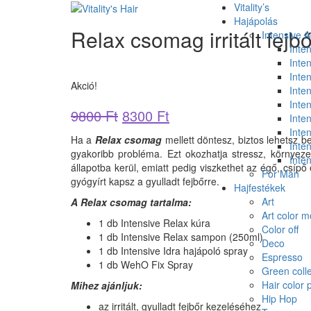
Vitality’s
Hajápolás
Relax csomag irritált fejb
Intensive 
Inte
Inte
Inten
Akció!
Inten
Inten
9800
Ft
8300
Ft
Inte
Inte
Ha a
Relax csomag
mellett döntesz, biztos lehetsz b
Inte
gyakoribb probléma. Ezt okozhatja stressz, környezeti
Inte
állapotba kerül, emiatt pedig viszkethet az égő, csípő
For Man
gyógyírt kapsz a gyulladt fejbőrre.
Hajfestékek
Art
A Relax csomag tartalma:
Art color 
1 db Intensive Relax kúra
Color off
1 db Intensive Relax sampon (250ml)
Deco
1 db Intensive Idra hajápoló spray
Espresso
1 db WehO Fix Spray
Green colle
Hair color 
Mihez ajánljuk:
Hip Hop
az irritált, gyulladt fejbőr kezeléséhez