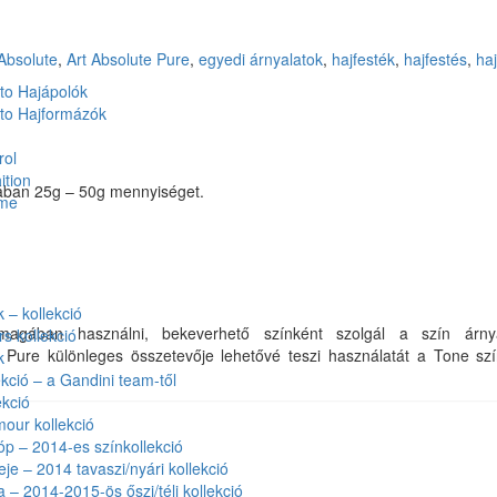
 Absolute
,
Art Absolute Pure
,
egyedi árnyalatok
,
hajfesték
,
hajfestés
,
ha
to Hajápolók
to Hajformázók
rol
ition
lában 25g – 50g mennyiséget.
ume
– kollekció
gában használni, bekeverhető színként szolgál a szín árnya
rs kollekció
Pure különleges összetevője lehetővé teszi használatát a Tone szí
k
kció – a Gandini team-től
kció
our kollekció
óp – 2014-es színkollekció
eje – 2014 tavaszi/nyári kollekció
a – 2014-2015-ös őszi/téli kollekció