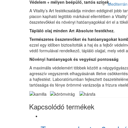
Védelem + mélyen beépülő, tartós színek.
Mediterrán 
A Vitality’s Art festékcsaládja minden eddiginél jobb t
piacon kapható legtöbb márkával ellentétben a Vitalit
összetevőkkel és növényi hatóanyagokkal éri el a tök
Tápláló olaj minden Art Absolute festékhez.
Természetes összetevőket és hatóanyagokat komb
ezzel egy időben biztosították a haj és a fejbőr védelm
védő formulával rendelkező, tápláló olajjal, mely védi
Növényi hatóanyagok és vegyészi pontosság
A maximális védelemért többek között a népgyógyászatb
agresszív vegyszerek elhagyásának illetve csökkentésé
a hajfestést. Laboratóriumban fejlesztett összetételé
tartóssága és fénye örömmé varázsolja a frizura visel
Kapcsolódó termékek