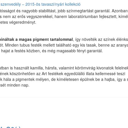
szenvedély – 2015-ös tavaszi/nyári kollekció
artósságot és nagyobb stabilitást, jobb színmegtartást garantál. Azonban
y’s nem az erős vegyszerekkel, hanem laboratóriumban fejlesztett, kímé
életes végeredményt.
ináltak a magas pigment tartalommal
, így növelték az színek élénk
ét. Minden tubus festék mellett található egy kis tasak, benne az aranya
 a hajat a festés közben, és még magasabb fényt garantál.
an is használt kamilla, hársfa, valamint körömvirág kivonatok felelne
nek köszönhetően az Art festékek egyedülálló illata kellemessé teszi
nek hála a pigmentek mélyen, de kíméletesen épülnek be a hajba, így a 
ését minden nap.