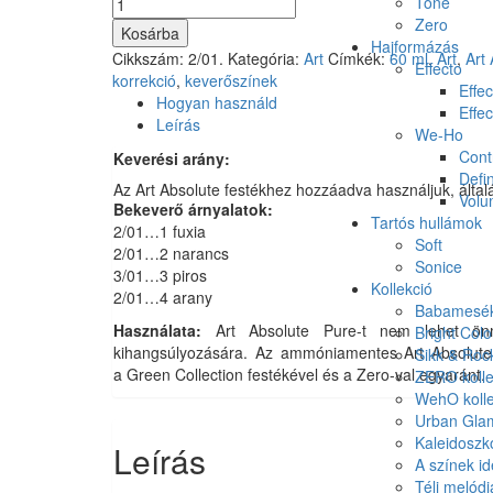
Art
Tone
Absolute
Zero
Kosárba
Pure
Hajformázás
Cikkszám:
2/01.
Kategória:
Art
Címkék:
60 ml
,
Art
,
Art
Mixton
Effecto
korrekció
,
keverőszínek
mennyiség
Effec
Hogyan használd
Effec
Leírás
We-Ho
Cont
Keverési arány:
Defin
Az Art Absolute festékhez hozzáadva használjuk, álta
Vol
Bekeverő árnyalatok:
Tartós hullámok
2/01…1 fuxia
Soft
2/01…2 narancs
Sonice
3/01…3 piros
Kollekció
2/01…4 arany
Babamesék 
Használata:
Art Absolute Pure-t nem lehet önma
Bright Colo
kihangsúlyozására. Az ammóniamentes Art Absolute 
Sikk & Roc
a Green Collection festékével és a Zero-val egyaránt.
ZERO kolle
WehO kolle
Urban Glam
Kaleidoszk
Leírás
A színek id
Téli melódi