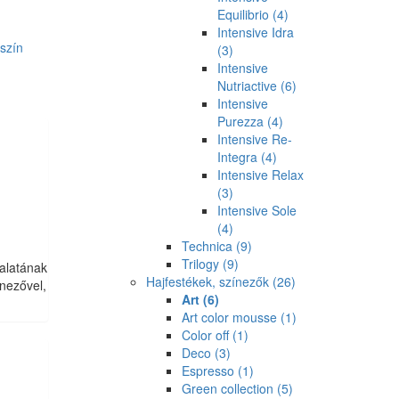
Equilibrio
(4)
Intensive Idra
jszín
(3)
Intensive
Nutriactive
(6)
Intensive
Purezza
(4)
Intensive Re-
Integra
(4)
Intensive Relax
(3)
Intensive Sole
(4)
Technica
(9)
Trilogy
(9)
latának
Hajfestékek, színezők
(26)
nezővel,
Art
(6)
Art color mousse
(1)
Color off
(1)
Deco
(3)
Espresso
(1)
Green collection
(5)