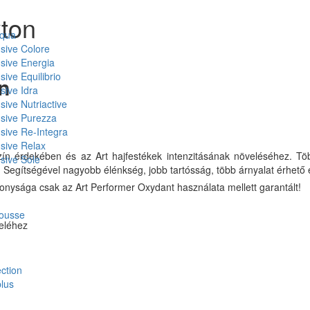
xton
Aqua
nsive Colore
nsive Energia
sive Equilibrio
n
sive Idra
sive Nutriactive
nsive Purezza
nsive Re-Integra
nsive Relax
n érdekében és az Art hajfestékek intenzitásának növeléséhez. Töb
nsive Sole
ít. Segítségével nagyobb élénkség, jobb tartósság, több árnyalat érhető e
ékonysága csak az Art Performer Oxydant használata mellett garantált!
mousse
teléhez
ction
plus