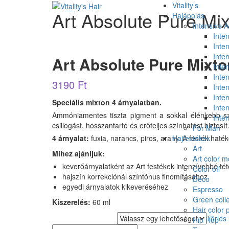
Vitality’s
Art Absolute Pure Mi
Hajápolás
Intensive 
Inte
Inte
Inten
Art Absolute Pure Mixto
Inten
Inten
3190
Ft
Inte
Inte
Speciális mixton 4 árnyalatban.
Inte
Ammóniamentes tiszta pigment a sokkal élénkebb szí
Inte
csillogást, hosszantartó és erőteljes színhatást biztos
For Man
4 árnyalat:
fuxia, narancs, piros, arany. A festék hat
Hajfestékek
Art
Mihez ajánljuk:
Art color 
keverőárnyalatként az Art festékek intenzívebbé té
Color off
hajszín korrekciónál színtónus finomításához
Deco
egyedi árnyalatok kikeveréséhez
Espresso
Green colle
Kiszerelés:
60 ml
Hair color 
Törlés
Art Pure Színválaszték
Hip Hop