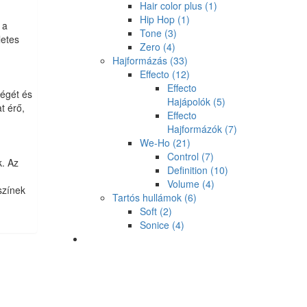
Hair color plus
(1)
Hip Hop
(1)
 a
Tone
(3)
letes
Zero
(4)
Hajformázás
(33)
Effecto
(12)
Effecto
ségét és
Hajápolók
(5)
t érő,
Effecto
Hajformázók
(7)
We-Ho
(21)
Control
(7)
k. Az
Definition
(10)
Volume
(4)
színek
Tartós hullámok
(6)
Soft
(2)
Sonice
(4)