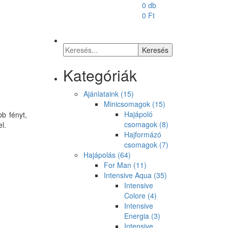
0 db
0
Ft
Kategóriák
Ajánlataink
(15)
Minicsomagok
(15)
Hajápoló
b fényt,
csomagok
(8)
l.
Hajformázó
csomagok
(7)
Hajápolás
(64)
For Man
(11)
Intensive Aqua
(35)
Intensive
Colore
(4)
Intensive
Energia
(3)
Intensive