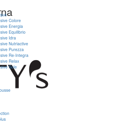
rna
Aqua
nsive Colore
nsive Energia
sive Equilibrio
sive Idra
sive Nutriactive
nsive Purezza
nsive Re-Integra
nsive Relax
nsive Sole
mousse
ction
plus