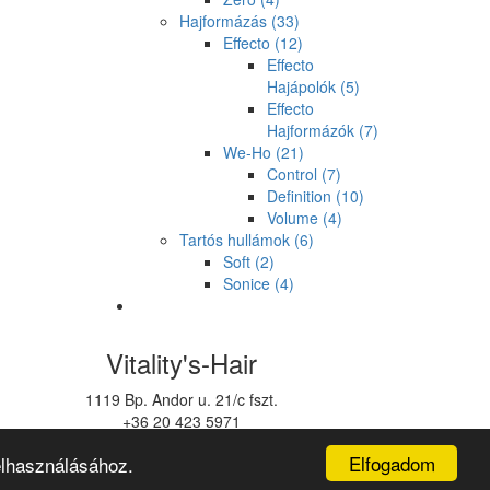
Hajformázás
(33)
Effecto
(12)
Effecto
Hajápolók
(5)
Effecto
Hajformázók
(7)
We-Ho
(21)
Control
(7)
Definition
(10)
Volume
(4)
Tartós hullámok
(6)
Soft
(2)
Sonice
(4)
Vitality's-Hair
1119 Bp. Andor u. 21/c fszt.
+36 20 423 5971
vitalitys@vitalitys.hu
Elfogadom
elhasználásához.