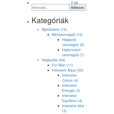
0 db
0
Ft
Kategóriák
Ajánlataink
(15)
Minicsomagok
(15)
Hajápoló
csomagok
(8)
Hajformázó
csomagok
(7)
Hajápolás
(64)
For Man
(11)
Intensive Aqua
(35)
Intensive
Colore
(4)
Intensive
Energia
(3)
Intensive
Equilibrio
(4)
Intensive Idra
(3)