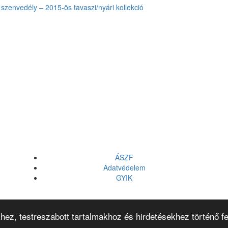
szenvedély – 2015-ös tavaszi/nyári kollekció
ÁSZF
Adatvédelem
GYIK
hez, testreszabott tartalmakhoz és hirdetésekhez történő f
© 2026
Vitality's Hair
Minden jog fenntartva!