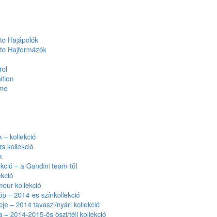
to Hajápolók
to Hajformázók
rol
ition
ume
– kollekció
rs kollekció
k
kció – a Gandini team-től
kció
our kollekció
óp – 2014-es színkollekció
eje – 2014 tavaszi/nyári kollekció
a – 2014-2015-ös őszi/téli kollekció