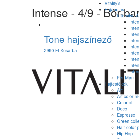
Vitality’s
Intense - 4/9 - Bőr-ba
Hajápolás
Intensive 
Inte
Inte
Inten
Tone hajszínező
Inten
Inten
2990
Ft
Kosárba
Inte
Inte
Inte
Inte
For Man
Hajfestékek
Art
Art color 
Color off
Deco
Espresso
Green colle
Hair color 
Hip Hop