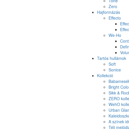
Tone
Zero
Hajformázás
Effecto
Effec
Effec
We-Ho
Cont
Defin
Vol
Tartós hullámok
Soft
Sonice
Kollekció
Babamesék 
Bright Colo
Sikk & Roc
ZERO kolle
WehO kolle
Urban Glam
Kaleidoszk
A színek id
Téli melódi