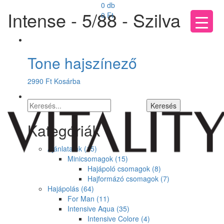
0 db
Intense - 5/88 - Szilva
0
Ft
Tone hajszínező
2990
Ft
Kosárba
Kategóriák
Ajánlataink
(15)
Minicsomagok
(15)
Hajápoló csomagok
(8)
Hajformázó csomagok
(7)
Hajápolás
(64)
For Man
(11)
Intensive Aqua
(35)
Intensive Colore
(4)