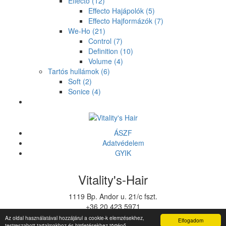
Effecto
(12)
Effecto Hajápolók
(5)
Effecto Hajformázók
(7)
We-Ho
(21)
Control
(7)
Definition
(10)
Volume
(4)
Tartós hullámok
(6)
Soft
(2)
Sonice
(4)
ÁSZF
Adatvédelem
GYIK
Vitality's-Hair
1119 Bp. Andor u. 21/c fszt.
+36 20 423 5971
vitalitys@vitalitys.hu
Az oldal használatával hozzájárul a cookie-k elemzésekhez,
Elfogadom
testreszabott tartalmakhoz és hirdetésekhez történő