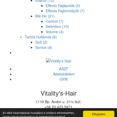
Effecto
(12)
Effecto Hajápolók
(5)
Effecto Hajformázók
(7)
We-Ho
(21)
Control
(7)
Definition
(10)
Volume
(4)
Tartós hullámok
(6)
Soft
(2)
Sonice
(4)
ÁSZF
Adatvédelem
GYIK
Vitality's-Hair
1119 Bp. Andor u. 21/c fszt.
+36 20 423 5971
vitalitys@vitalitys.hu
Az oldal használatával hozzájárul a cookie-k elemzésekhez,
Elfogadom
testreszabott tartalmakhoz és hirdetésekhez történő