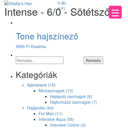
0 db
Intense - 6/0 - Sötétszőke
0
Ft
Tone hajszínező
2990
Ft
Kosárba
Kategóriák
Ajánlataink
(15)
Minicsomagok
(15)
Hajápoló csomagok
(8)
Hajformázó csomagok
(7)
Hajápolás
(64)
For Man
(11)
Intensive Aqua
(35)
Intensive Colore
(4)