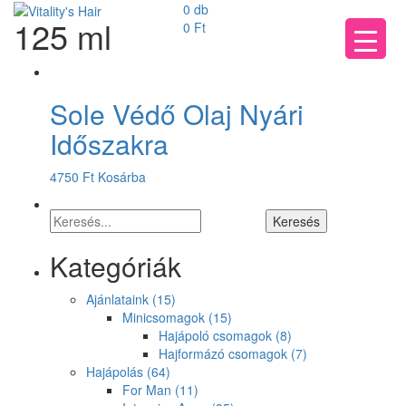
0 db
125 ml
0
Ft
Sole Védő Olaj Nyári
Időszakra
4750
Ft
Kosárba
Kategóriák
Ajánlataink
(15)
Minicsomagok
(15)
Hajápoló csomagok
(8)
Hajformázó csomagok
(7)
Hajápolás
(64)
For Man
(11)