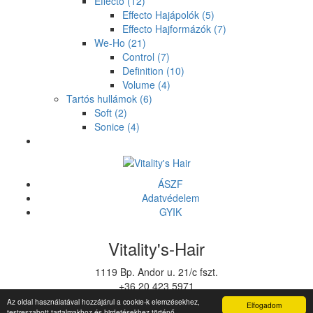
Effecto
(12)
Effecto Hajápolók
(5)
Effecto Hajformázók
(7)
We-Ho
(21)
Control
(7)
Definition
(10)
Volume
(4)
Tartós hullámok
(6)
Soft
(2)
Sonice
(4)
ÁSZF
Adatvédelem
GYIK
Vitality's-Hair
1119 Bp. Andor u. 21/c fszt.
+36 20 423 5971
vitalitys@vitalitys.hu
Az oldal használatával hozzájárul a cookie-k elemzésekhez,
Elfogadom
testreszabott tartalmakhoz és hirdetésekhez történő