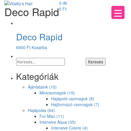
0 db
Deco Rapid
0
Ft
Deco Rapid
6900
Ft
Kosárba
Kategóriák
Ajánlataink
(15)
Minicsomagok
(15)
Hajápoló csomagok
(8)
Hajformázó csomagok
(7)
Hajápolás
(64)
For Man
(11)
Intensive Aqua
(35)
Intensive Colore
(4)