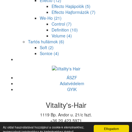
Effecto
(12)
Effecto Hajápolók
(5)
Effecto Hajformázók
(7)
We-Ho
(21)
Control
(7)
Definition
(10)
Volume
(4)
Tartós hullámok
(6)
Soft
(2)
Sonice
(4)
ÁSZF
Adatvédelem
GYIK
Vitality's-Hair
1119 Bp. Andor u. 21/c fszt.
+36 20 423 5971
vitalitys@vitalitys.hu
Az oldal használatával hozzájárul a cookie-k elemzésekhez,
Elfogadom
testreszabott tartalmakhoz és hirdetésekhez történő