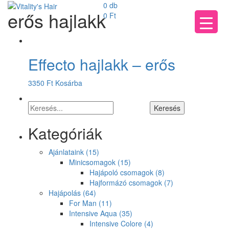
0 db
erős hajlakk
0
Ft
Effecto hajlakk – erős
3350
Ft
Kosárba
Kategóriák
Ajánlataink
(15)
Minicsomagok
(15)
Hajápoló csomagok
(8)
Hajformázó csomagok
(7)
Hajápolás
(64)
For Man
(11)
Intensive Aqua
(35)
Intensive Colore
(4)