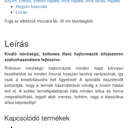
500 ml
,
Effecto
,
Effecto hajlakk
,
erős hajlakk
,
erős tartás
,
hajlakk
Hogyan használd
Leírás
Fújja az elkészült frizurára kb. 30 cm távolságból.
Leírás
Kiváló minőségű, kellemes illatú hajformázók kifejezetten
szalonhasználatra fejlesztve.
Prémium minőségű hajformázók minden hajat könnyen
kezelhetővé és minden frizurát hosszan tartóvá varázsolnak, így
csak a kreativitásodra kell figyelned! A speciális összetevők
biztosítják, hogy a termék használatával mindig a kívánt hatást
érd el. A széles termékpalettának hála minden stílus és forma
megvalósítható, legyél akár merész, bohém, vagy a klasszikus
stílus képviselője!
Kapcsolódó termékek