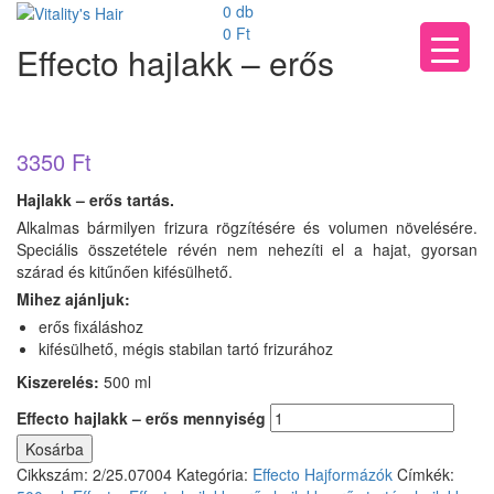
0 db
0
Ft
Effecto hajlakk – erős
3350
Ft
Hajlakk – erős tartás.
Alkalmas bármilyen frizura rögzítésére és volumen növelésére.
Speciális összetétele révén nem nehezíti el a hajat, gyorsan
szárad és kitűnően kifésülhető.
Mihez ajánljuk:
erős fixáláshoz
kifésülhető, mégis stabilan tartó frizurához
Kiszerelés:
500 ml
Effecto hajlakk – erős mennyiség
Kosárba
Cikkszám:
2/25.07004
Kategória:
Effecto Hajformázók
Címkék: