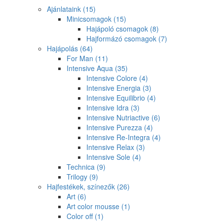
Ajánlataink
(15)
Minicsomagok
(15)
Hajápoló csomagok
(8)
Hajformázó csomagok
(7)
Hajápolás
(64)
For Man
(11)
Intensive Aqua
(35)
Intensive Colore
(4)
Intensive Energia
(3)
Intensive Equilibrio
(4)
Intensive Idra
(3)
Intensive Nutriactive
(6)
Intensive Purezza
(4)
Intensive Re-Integra
(4)
Intensive Relax
(3)
Intensive Sole
(4)
Technica
(9)
Trilogy
(9)
Hajfestékek, színezők
(26)
Art
(6)
Art color mousse
(1)
Color off
(1)