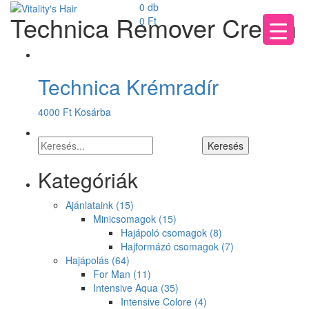
0 db
Technica Remover Cream
0
Ft
Technica Krémradír
4000
Ft
Kosárba
Kategóriák
Ajánlataink
(15)
Minicsomagok
(15)
Hajápoló csomagok
(8)
Hajformázó csomagok
(7)
Hajápolás
(64)
For Man
(11)
Intensive Aqua
(35)
Intensive Colore
(4)