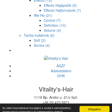
Effecto
(12)
Effecto Hajápolók
(5)
Effecto Hajformázók
(7)
We-Ho
(21)
Control
(7)
Definition
(10)
Volume
(4)
Tartós hullámok
(6)
Soft
(2)
Sonice
(4)
ÁSZF
Adatvédelem
GYIK
Vitality's-Hair
1119 Bp. Andor u. 21/c fszt.
+36 20 423 5971
vitalitys@vitalitys.hu
Az oldal használatával hozzájárul a cookie-k elemzésekhez,
Elfogadom
testreszabott tartalmakhoz és hirdetésekhez történő