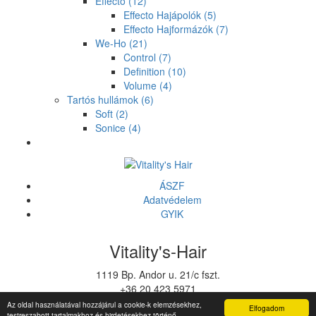
Effecto
(12)
Effecto Hajápolók
(5)
Effecto Hajformázók
(7)
We-Ho
(21)
Control
(7)
Definition
(10)
Volume
(4)
Tartós hullámok
(6)
Soft
(2)
Sonice
(4)
ÁSZF
Adatvédelem
GYIK
Vitality's-Hair
1119 Bp. Andor u. 21/c fszt.
+36 20 423 5971
vitalitys@vitalitys.hu
Az oldal használatával hozzájárul a cookie-k elemzésekhez,
Elfogadom
testreszabott tartalmakhoz és hirdetésekhez történő