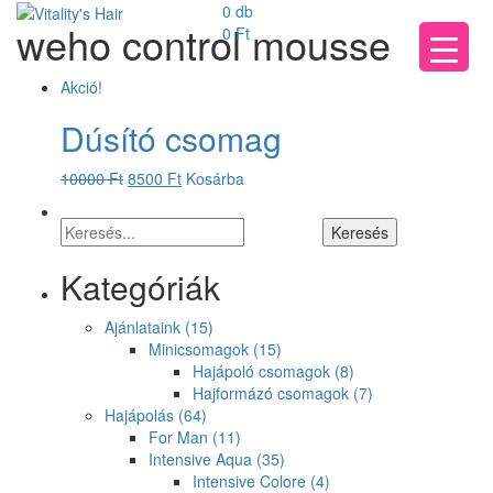
0 db
weho control mousse
0
Ft
Akció!
Dúsító csomag
10000
Ft
8500
Ft
Kosárba
Kategóriák
Ajánlataink
(15)
Minicsomagok
(15)
Hajápoló csomagok
(8)
Hajformázó csomagok
(7)
Hajápolás
(64)
For Man
(11)
Intensive Aqua
(35)
Intensive Colore
(4)