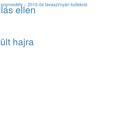
szenvedély – 2015-ös tavaszi/nyári kollekció
lás ellen
lt hajra