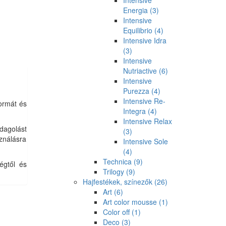
Intensive
Energia
(3)
Intensive
Equilibrio
(4)
Intensive Idra
(3)
Intensive
Nutriactive
(6)
Intensive
Purezza
(4)
Intensive Re-
Formát és
Integra
(4)
Intensive Relax
dagolást
(3)
sználásra
Intensive Sole
(4)
Technica
(9)
égtől és
Trilogy
(9)
Hajfestékek, színezők
(26)
Art
(6)
Art color mousse
(1)
Color off
(1)
Deco
(3)