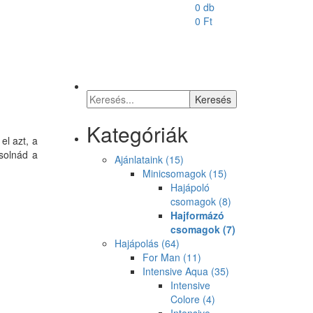
0 db
0
Ft
Kategóriák
el azt, a
zsolnád a
Ajánlataink
(15)
Minicsomagok
(15)
Hajápoló
csomagok
(8)
Hajformázó
csomagok
(7)
Hajápolás
(64)
For Man
(11)
Intensive Aqua
(35)
Intensive
Colore
(4)