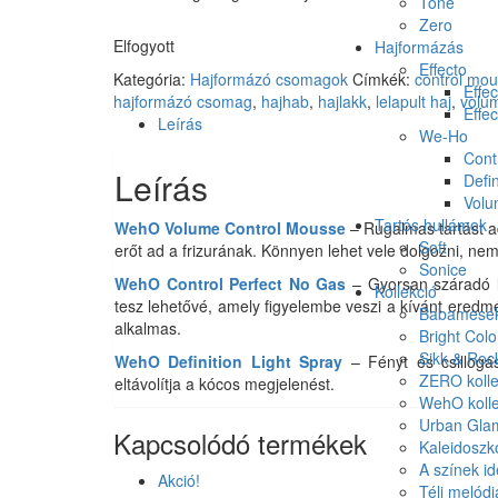
Tone
Zero
Elfogyott
Hajformázás
Effecto
Kategória:
Hajformázó csomagok
Címkék:
control mo
Effec
hajformázó csomag
,
hajhab
,
hajlakk
,
lelapult haj
,
volu
Effec
Leírás
We-Ho
Cont
Leírás
Defin
Vol
Tartós hullámok
WehO Volume Control Mousse
– Rugalmas tartást 
Soft
erőt ad a frizurának. Könnyen lehet vele dolgozni, nem 
Sonice
WehO Control Perfect No Gas
– Gyorsan száradó
Kollekció
tesz lehetővé, amely figyelembe veszi a kívánt eredmé
Babamesék 
alkalmas.
Bright Colo
Sikk & Roc
WehO Definition Light Spray
– Fényt és csillogás
ZERO kolle
eltávolítja a kócos megjelenést.
WehO kolle
Urban Glam
Kapcsolódó termékek
Kaleidoszk
A színek id
Akció!
Téli melódi