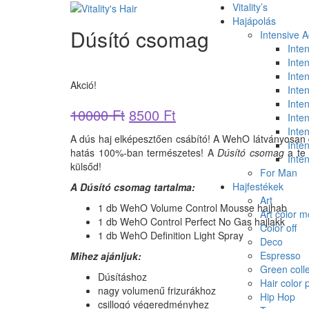
Vitality’s
Hajápolás
Dúsító csomag
Intensive 
Inte
Inte
Inten
Akció!
Inten
Inten
10000
Ft
8500
Ft
Inte
Inte
A dús haj elképesztően csábító! A WehO látványosan dú
Inte
hatás 100%-ban természetes! A
Dúsító csomag
a te 
Inte
külsőd!
For Man
Hajfestékek
A Dúsító csomag tartalma:
Art
1 db WehO Volume Control Mousse hajhab
Art color 
1 db WehO Control Perfect No Gas hajlakk
Color off
1 db WehO Definition Light Spray
Deco
Espresso
Mihez ajánljuk:
Green colle
Dúsításhoz
Hair color 
nagy volumenű frizurákhoz
Hip Hop
csillogó végeredményhez