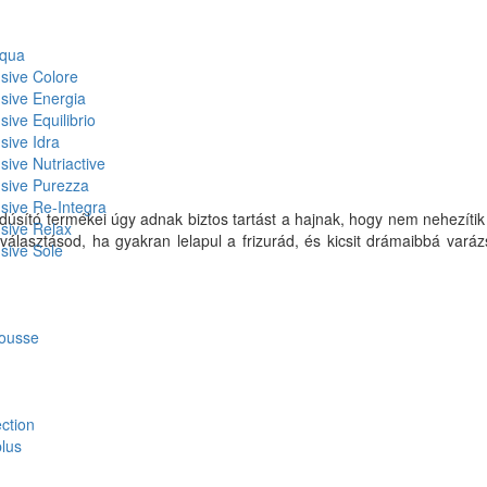
Aqua
nsive Colore
nsive Energia
sive Equilibrio
sive Idra
sive Nutriactive
nsive Purezza
nsive Re-Integra
sító termékei úgy adnak biztos tartást a hajnak, hogy nem nehezítik 
nsive Relax
választásod, ha gyakran lelapul a frizurád, és kicsit drámaibbá vará
nsive Sole
mousse
ction
plus