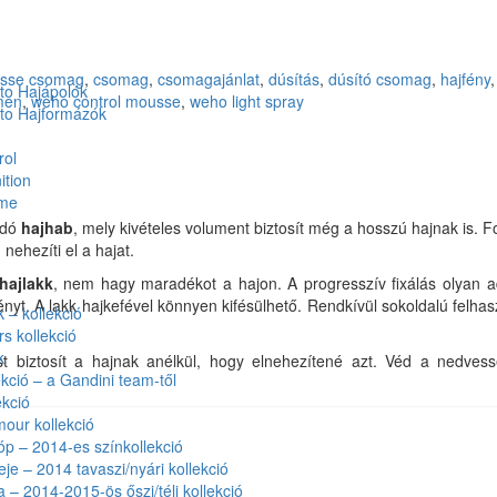
usse csomag
,
csomag
,
csomagajánlat
,
dúsítás
,
dúsító csomag
,
hajfény
,
to Hajápolók
men
,
weho control mousse
,
weho light spray
to Hajformázók
rol
ition
ume
adó
hajhab
, mely kivételes volument biztosít még a hosszú hajnak is. 
nehezíti el a hajat.
hajlakk
, nem hagy maradékot a hajon. A progresszív fixálás olyan a
nyt. A lakk hajkefével könnyen kifésülhető. Rendkívül sokoldalú felha
– kollekció
rs kollekció
k
t biztosít a hajnak anélkül, hogy elnehezítené azt. Véd a nedvess
kció – a Gandini team-től
kció
our kollekció
óp – 2014-es színkollekció
eje – 2014 tavaszi/nyári kollekció
a – 2014-2015-ös őszi/téli kollekció