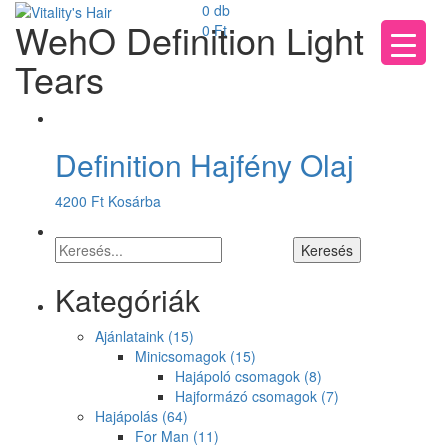
0 db
WehO Definition Light
0
Ft
Tears
Definition Hajfény Olaj
4200
Ft
Kosárba
Kategóriák
Ajánlataink
(15)
Minicsomagok
(15)
Hajápoló csomagok
(8)
Hajformázó csomagok
(7)
Hajápolás
(64)
For Man
(11)