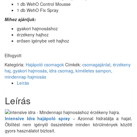
1 db WehO Control Mousse
1 db WehO Fix Spray
Mihez ajánljuk:
gyakori hajmosáshoz
érzékeny hajhoz
erősen igénybe vett hajhoz
Elfogyott
Kategória:
Hajápoló csomagok
Címkék:
csomagajánlat
,
érzékeny
haj
,
gyakori hajmosás
,
idra csomag
,
kíméletes sampon
,
mindennap hajmosás
Leírás
Leírás
Intensive Idra hajápoló spray
– Azonnal hidratálja a hajat.
Öblítést nem igénylő összetétele minden körülmények között
gyors használatot biztosít.