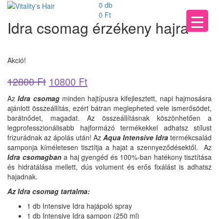
0 db
0
Ft
Idra csomag érzékeny hajra
Akció!
12800
Ft
10800
Ft
Az
Idra csomag
minden hajtípusra kifejlesztett, napi hajmosásra
ajánlott összeállítás, ezért bátran meglepheted vele ismerősödet,
barátnődet, magadat. Az összeállításnak köszönhetően a
legprofesszionálisabb hajformázó termékekkel adhatsz stílust
frizurádnak az ápolás után! Az
Aqua Intensive Idra
termékcsalád
samponja kíméletesen tisztítja a hajat a szennyeződésektől. Az
Idra csomagban
a haj gyengéd és 100%-ban hatékony tisztítása
és hidratálása mellett, dús volument és erős fixálást is adhatsz
hajadnak.
Az Idra csomag tartalma:
1 db Intensive Idra hajápoló spray
1 db Intensive Idra sampon (250 ml)