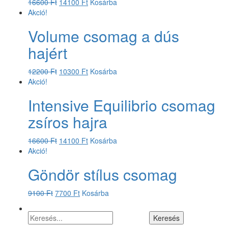
16600
Ft
14100
Ft
Kosárba
Akció!
Volume csomag a dús
hajért
12200
Ft
10300
Ft
Kosárba
Akció!
Intensive Equilibrio csomag
zsíros hajra
16600
Ft
14100
Ft
Kosárba
Akció!
Göndör stílus csomag
9100
Ft
7700
Ft
Kosárba