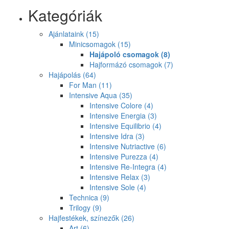
Kategóriák
Ajánlataink
(15)
Minicsomagok
(15)
Hajápoló csomagok
(8)
Hajformázó csomagok
(7)
Hajápolás
(64)
For Man
(11)
Intensive Aqua
(35)
Intensive Colore
(4)
Intensive Energia
(3)
Intensive Equilibrio
(4)
Intensive Idra
(3)
Intensive Nutriactive
(6)
Intensive Purezza
(4)
Intensive Re-Integra
(4)
Intensive Relax
(3)
Intensive Sole
(4)
Technica
(9)
Trilogy
(9)
Hajfestékek, színezők
(26)
Art
(6)