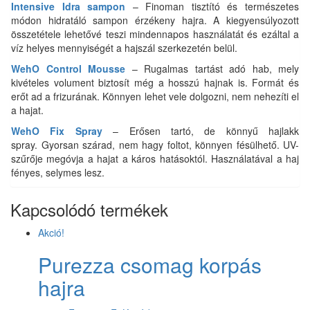
Intensive Idra sampon
– Finoman tisztító és természetes
módon hidratáló sampon érzékeny hajra. A kiegyensúlyozott
összetétele lehetővé teszi mindennapos használatát és ezáltal a
víz helyes mennyiségét a hajszál szerkezetén belül.
WehO Control Mousse
– Rugalmas tartást adó hab, mely
kivételes volument biztosít még a hosszú hajnak is. Formát és
erőt ad a frizurának. Könnyen lehet vele dolgozni, nem nehezíti el
a hajat.
WehO Fix Spray
– Erősen tartó, de könnyű hajlakk
spray. Gyorsan szárad, nem hagy foltot, könnyen fésülhető. UV-
szűrője megóvja a hajat a káros hatásoktól. Használatával a haj
fényes, selymes lesz.
Kapcsolódó termékek
Akció!
Purezza csomag korpás
hajra