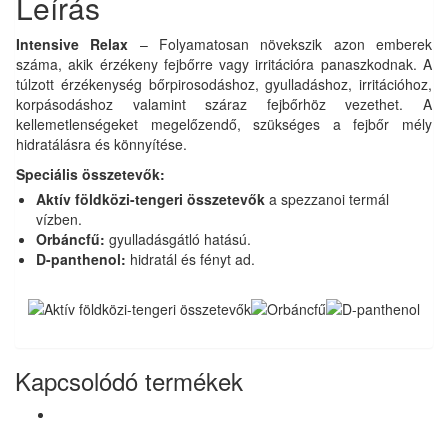
Leírás
Intensive Relax
– Folyamatosan növekszik azon emberek
száma, akik érzékeny fejbőrre vagy irritációra panaszkodnak. A
túlzott érzékenység bőrpirosodáshoz, gyulladáshoz, irritációhoz,
korpásodáshoz valamint száraz fejbőrhöz vezethet. A
kellemetlenségeket megelőzendő, szükséges a fejbőr mély
hidratálásra és könnyítése.
Speciális összetevők:
Aktív földközi-tengeri összetevők
a spezzanoi termál
vízben.
Orbáncfű:
gyulladásgátló hatású.
D-panthenol:
hidratál és fényt ad.
Kapcsolódó termékek