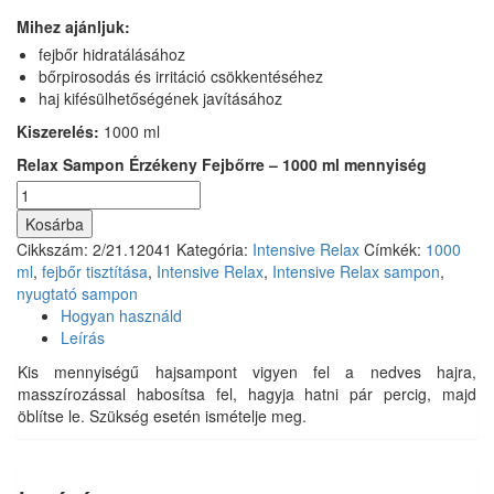
Mihez ajánljuk:
fejbőr hidratálásához
bőrpirosodás és irritáció csökkentéséhez
haj kifésülhetőségének javításához
Kiszerelés:
1000 ml
Relax Sampon Érzékeny Fejbőrre – 1000 ml mennyiség
Kosárba
Cikkszám:
2/21.12041
Kategória:
Intensive Relax
Címkék:
1000
ml
,
fejbőr tisztítása
,
Intensive Relax
,
Intensive Relax sampon
,
nyugtató sampon
Hogyan használd
Leírás
Kis mennyiségű hajsampont vigyen fel a nedves hajra,
masszírozással habosítsa fel, hagyja hatni pár percig, majd
öblítse le. Szükség esetén ismételje meg.