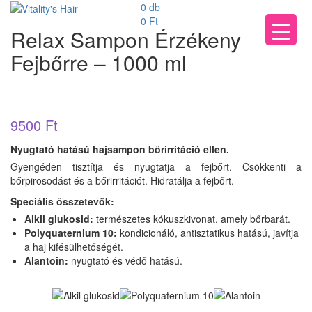
0 db
0
Ft
Relax Sampon Érzékeny
Fejbőrre – 1000 ml
9500
Ft
Nyugtató hatású hajsampon bőrirritáció ellen.
Gyengéden tisztítja és nyugtatja a fejbőrt. Csökkenti a
bőrpirosodást és a bőrirritációt. Hidratálja a fejbőrt.
Speciális összetevők:
Alkil glukosid:
természetes kókuszkivonat, amely bőrbarát.
Polyquaternium 10:
kondicionáló, antisztatikus hatású, javítja
a haj kifésülhetőségét.
Alantoin:
nyugtató és védő hatású.